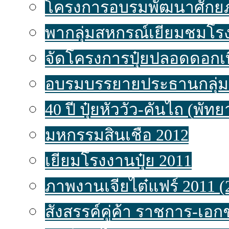
โครงการอบรมพัฒนาศักยภ
พากลุ่มสหกรณ์เยี่ยมชมโรง
จัดโครงการปุ๋ยปลอดดอกเบ
อบรมบรรยายประธานกลุ่ม
40 ปี ปุ๋ยหัววัว-คันไถ (พัท
มหกรรมสินเชื่อ 2012
เยี่ยมโรงงานปุ๋ย 2011
ภาพงานเจียไต๋แฟร์ 2011 (
สังสรรค์คู่ค้า ราชการ-เอ